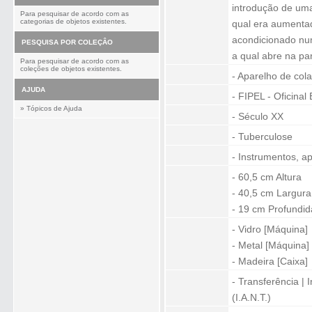
introdução de uma
Para pesquisar de acordo com as
categorias de objetos existentes.
qual era aumentad
acondicionado nu
PESQUISA POR COLEÇÂO
a qual abre na par
Para pesquisar de acordo com as
coleções de objetos existentes.
- Aparelho de col
AJUDA
- FIPEL - Oficinal
»
Tópicos de Ajuda
- Século XX
- Tuberculose
- Instrumentos, a
- 60,5 cm Altura
- 40,5 cm Largura
- 19 cm Profundi
- Vidro [Máquina]
- Metal [Máquina]
- Madeira [Caixa]
- Transferência | 
(I.A.N.T.)