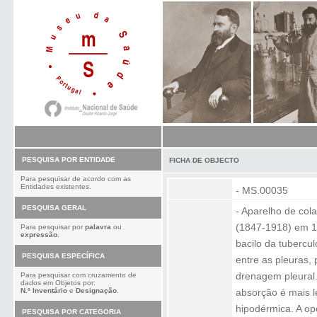
PESQUISA POR ENTIDADE
FICHA DE OBJECTO
Para pesquisar de acordo com as
Entidades existentes.
- MS.00035
PESQUISA GERAL
- Aparelho de cola
(1847-1918) em 1
Para pesquisar por
palavra
ou
expressão
.
bacilo da tubercul
PESQUISA ESPECÍFICA
entre as pleuras,
drenagem pleural.
Para pesquisar com cruzamento de
dados em Objetos por:
N.º Inventário
e
Designação
.
absorção é mais l
hipodérmica. A op
PESQUISA POR CATEGORIA