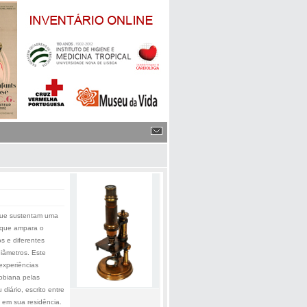
que sustentam uma
o que ampara o
s e diferentes
iâmetros. Este
experiências
obiana pelas
iário, escrito entre
 em sua residência.