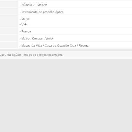
- Número 7 | Modelo
- Instrumento de precisão óptico
- Metal
- Vidro
- França
- Maison Constant Verick
- Museu da Vida / Casa de Oswaldo Cruz / Fiocruz
useu da Saúde - Todos os direitos reservados