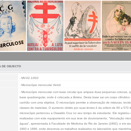
A DE OBJECTO
- MV-02.1/002
- Microscópio monocular Verick
- Microscópio monocular com base circular que ampara duas pequenas colunas, 
base quadrangular, onde é colocada a lâmina. Desta base sai um corpo cilíndric
canhão com uma objetiva. O microscópio permite a observação de misturas, tecido
classes de materiais. O aumento obtido por suas lentes é da ordem de 60 a 570 d
microscópio pertenceu a Oswaldo Cruz no seu tempo de estudante. Ele registrou 
realizadas com este equipamento em sua tese de doutoramento, “Veiculação micr
águas”, apresentada à Faculdade de Medicina do Rio de Janeiro (1892), e em seu d
1893 e 1896, onde descrevia os trabalhos realizados no laboratório que mantinha